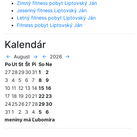
Zimný fitness pobyt Liptovský Ján
Jesenný fitness Liptovský Ján
Letný fitness pobyt Liptovský Ján
Fitness pobyt Liptovský Ján
Kalendár
←
August
→
←
2026
→
Po
Ut
St
Št
Pi
So
Ne
27
28
29
30
31
1
2
3
4
5
6
7
8
9
10
11
12
13
14
15
16
17
18
19
20
21
22
23
24
25
26
27
28
29
30
31
1
2
3
4
5
6
meniny má Ľubomíra