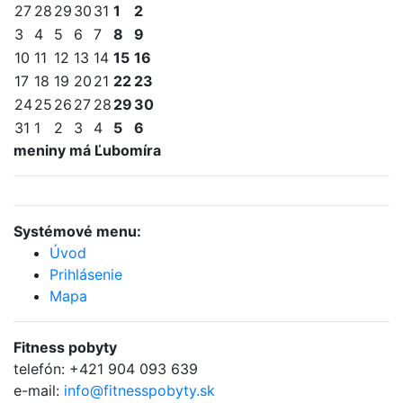
27
28
29
30
31
1
2
3
4
5
6
7
8
9
10
11
12
13
14
15
16
17
18
19
20
21
22
23
24
25
26
27
28
29
30
31
1
2
3
4
5
6
meniny má Ľubomíra
Systémové menu:
Úvod
Prihlásenie
Mapa
Fitness
pobyty
telefón:
+421 904 093 639
e-mail:
info@fitnesspobyty.sk