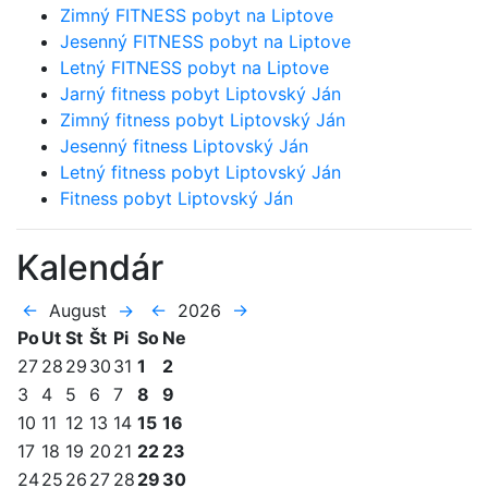
Zimný FITNESS pobyt na Liptove
Jesenný FITNESS pobyt na Liptove
Letný FITNESS pobyt na Liptove
Jarný fitness pobyt Liptovský Ján
Zimný fitness pobyt Liptovský Ján
Jesenný fitness Liptovský Ján
Letný fitness pobyt Liptovský Ján
Fitness pobyt Liptovský Ján
Kalendár
←
August
→
←
2026
→
Po
Ut
St
Št
Pi
So
Ne
27
28
29
30
31
1
2
3
4
5
6
7
8
9
10
11
12
13
14
15
16
17
18
19
20
21
22
23
24
25
26
27
28
29
30