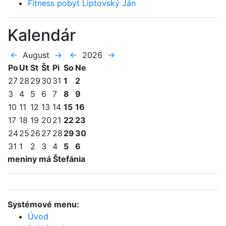
Fitness pobyt Liptovský Ján
Kalendár
←
August
→
←
2026
→
Po
Ut
St
Št
Pi
So
Ne
27
28
29
30
31
1
2
3
4
5
6
7
8
9
10
11
12
13
14
15
16
17
18
19
20
21
22
23
24
25
26
27
28
29
30
31
1
2
3
4
5
6
meniny má Štefánia
Systémové menu:
Úvod