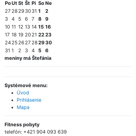
Po
Ut
St
Št
Pi
So
Ne
27
28
29
30
31
1
2
3
4
5
6
7
8
9
10
11
12
13
14
15
16
17
18
19
20
21
22
23
24
25
26
27
28
29
30
31
1
2
3
4
5
6
meniny má Štefánia
Systémové menu:
Úvod
Prihlásenie
Mapa
Fitness
pobyty
telefón:
+421 904 093 639