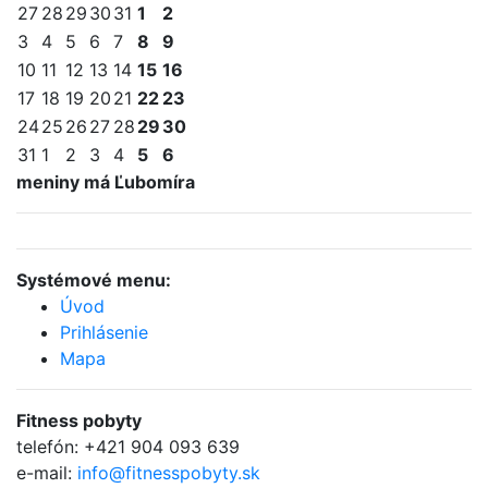
27
28
29
30
31
1
2
3
4
5
6
7
8
9
10
11
12
13
14
15
16
17
18
19
20
21
22
23
24
25
26
27
28
29
30
31
1
2
3
4
5
6
meniny má Ľubomíra
Systémové menu:
Úvod
Prihlásenie
Mapa
Fitness
pobyty
telefón:
+421 904 093 639
e-mail:
info@fitnesspobyty.sk