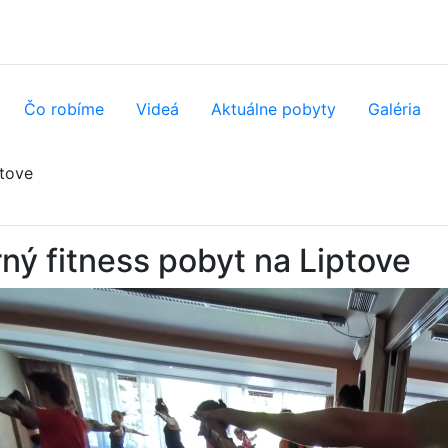
Čo robíme
Videá
Aktuálne
pobyty
Galéria
ptove
ný fitness pobyt na Liptove