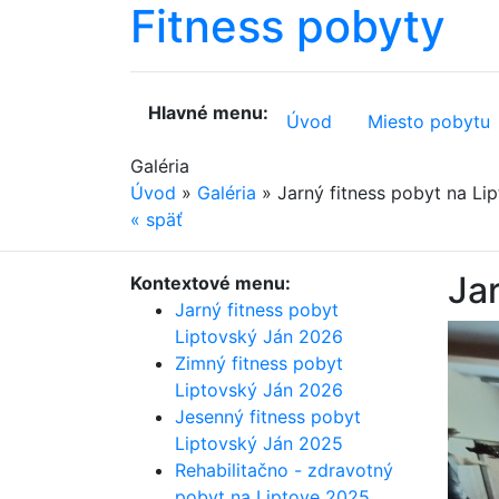
Fitness
pobyty
Hlavné menu:
Úvod
Miesto pobytu
Galéria
Úvod
»
Galéria
»
Jarný fitness pobyt na Li
«
späť
Jar
Kontextové menu:
Jarný fitness pobyt
Liptovský Ján 2026
Zimný fitness pobyt
Liptovský Ján 2026
Jesenný fitness pobyt
Liptovský Ján 2025
Rehabilitačno - zdravotný
pobyt na Liptove 2025