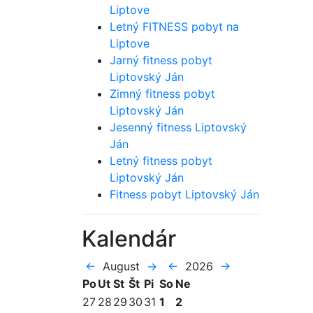
Liptove
Letný FITNESS pobyt na
Liptove
Jarný fitness pobyt
Liptovský Ján
Zimný fitness pobyt
Liptovský Ján
Jesenný fitness Liptovský
Ján
Letný fitness pobyt
Liptovský Ján
Fitness pobyt Liptovský Ján
Kalendár
←
August
→
←
2026
→
Po
Ut
St
Št
Pi
So
Ne
27
28
29
30
31
1
2