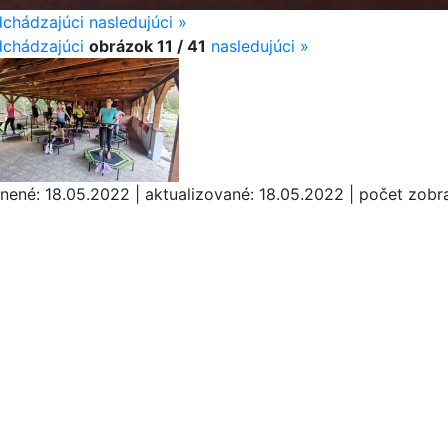
dchádzajúci
nasledujúci »
chádzajúci
obrázok 11 / 41
nasledujúci
»
jnené: 18.05.2022 | aktualizované: 18.05.2022 | počet zobr