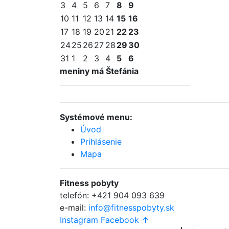
3
4
5
6
7
8
9
10
11
12
13
14
15
16
17
18
19
20
21
22
23
24
25
26
27
28
29
30
31
1
2
3
4
5
6
meniny má Štefánia
Systémové menu:
Úvod
Prihlásenie
Mapa
Fitness
pobyty
telefón:
+421 904 093 639
e-mail:
info@fitnesspobyty.sk
Instagram
Facebook
↑