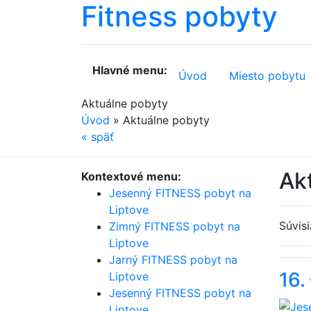
Fitness
pobyty
Hlavné menu:
Úvod
Miesto pobytu
Aktuálne pobyty
Úvod
»
Aktuálne pobyty
«
späť
Ak
Kontextové menu:
Jesenný FITNESS pobyt na
Liptove
Súvis
Zimný FITNESS pobyt na
Liptove
Jarný FITNESS pobyt na
16.
Liptove
Jesenný FITNESS pobyt na
Liptove