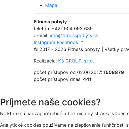
Mapa
Fitness
pobyty
telefón:
+421 904 093 639
e-mail:
info@fitnesspobyty.sk
Instagram
Facebook
↑
© 2017 - 2026
Fitness
pobyty
|
Všetky prá
Realizácia:
K3 GROUP, s.r.o.
počet prístupov od 02.06.2017:
1508879
počet prístupov dnes:
441
Príjmete naše cookies?
Niektoré sú naozaj potrebné a bez nich by stránka vôbec 
Analytické cookies používame na zlepšovanie funkčnosti st