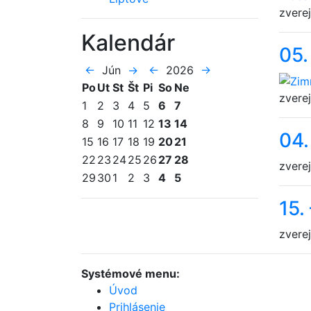
zvere
Kalendár
05.
←
Jún
→
←
2026
→
Po
Ut
St
Št
Pi
So
Ne
zvere
1
2
3
4
5
6
7
8
9
10
11
12
13
14
04.
15
16
17
18
19
20
21
22
23
24
25
26
27
28
zvere
29
30
1
2
3
4
5
15.
zvere
Systémové menu:
Úvod
Prihlásenie